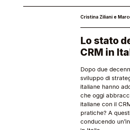
Cristina Ziliani e Marc
Lo stato d
CRM in Ita
Dopo due decenni 
sviluppo di strate
italiane hanno a
che oggi abbracci
italiane con il C
pratiche? A questi
conducendo un’in