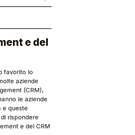
ment e del
 favorito lo
 molte aziende
nagement (CRM),
 hanno le aziende
a e queste
 di rispondere
agement e del CRM