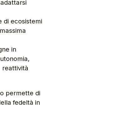
 adattarsi
e di ecosistemi
a massima
gne in
autonomia,
reattività
ella fedeltà in