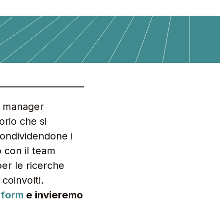
orio che si
condividendone i
o con il team
per le ricerche
coinvolti.
l
form
e invieremo