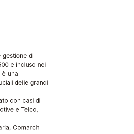
 gestione di
500 e incluso nei
m
è una
ciali delle grandi
to con casi di
otive e Telco,
taria, Comarch