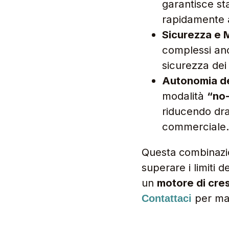
garantisce sta
rapidamente a
Sicurezza e 
complessi a
sicurezza dei
Autonomia d
modalità
“no
riducendo dra
commerciale
Questa combinazione di tecnologia avanzata e supporto strategico permette di
superare i limiti d
un
motore di cres
per mag
Contattaci