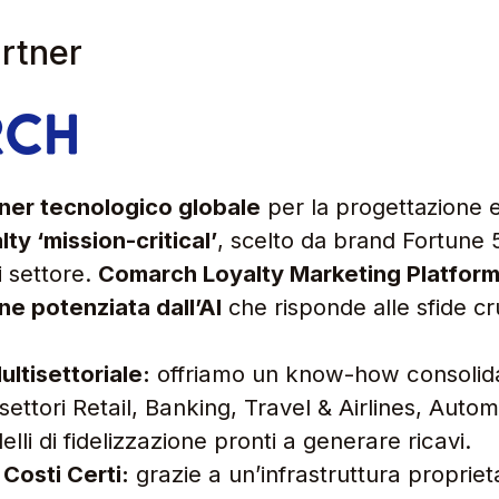
artner
ner tecnologico globale
per la progettazione e
lty ‘mission-critical’
, scelto da brand Fortune 
i settore.
Comarch Loyalty Marketing Platfor
one potenziata dall’AI
che risponde alle sfide cru
ultisettoriale:
offriamo un know-how consolida
ettori Retail, Banking, Travel & Airlines, Autom
li di fidelizzazione pronti a generare ricavi.
e Costi Certi:
grazie a un’infrastruttura proprie