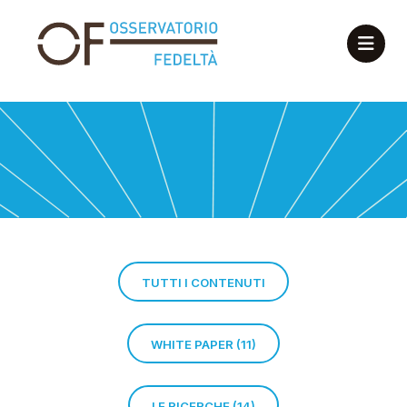
TUTTI I CONTENUTI
WHITE PAPER (11)
LE RICERCHE (14)