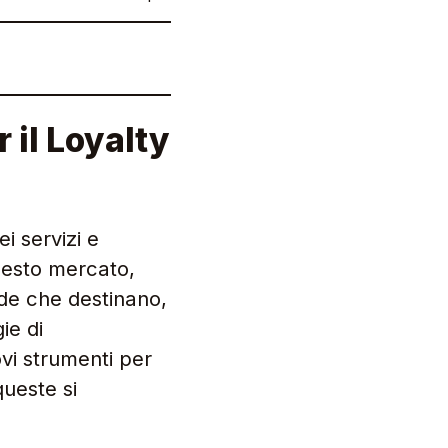
r il Loyalty
i servizi e
Questo mercato,
de che destinano,
ie di
ovi strumenti per
queste si