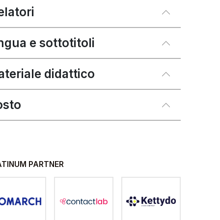
relatori
ngua e sottotitoli
teriale didattico
osto
ATINUM PARTNER