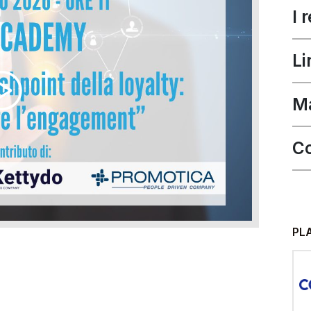
I 
Li
Ma
C
PL