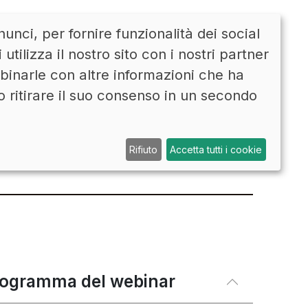
unci, per fornire funzionalità dei social
CONTATTI
ENG
tilizza il nostro sito con i nostri partner
mbinarle con altre informazioni che ha
o ritirare il suo consenso in un secondo
 come migliorare
Rifiuto
Accetta tutti i cookie
rogramma del webinar