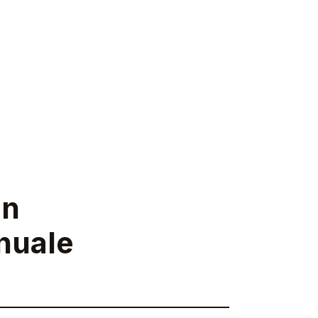
un
nuale